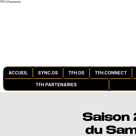
TFH
Chamonix
ACCUEIL
SYNC.OS
TFH.OS
TFH.CONNECT
TFH PARTENAIRES
Saison
du Same